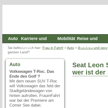
Auto
Karriere und
Mobilität
Reise und
Beruf
Freizeit
Sie befinden sich hier:
Frau in Fahrt!
>
Auto
>
Brandneu und sexy
ganzen Land?
Seat Leon 
Auto
wer ist de
Volkswagen T-Roc. Das
Ende des Golf ?
Mit dem neuen SUV T-Roc
will Volkswagen das feld der
Stadtgeländewagen von
hinten aufrollen. FrauinFahrt
war bei der Premiere am
Comer See dabei.