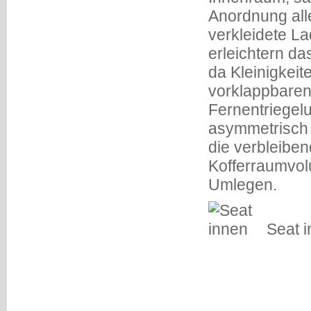
Anordnung alle
verkleidete L
erleichtern d
da Kleinigkeit
vorklappbaren
Fernentriegel
asymmetrisch g
die verbleiben
Kofferraumvol
Umlegen.
Seat 