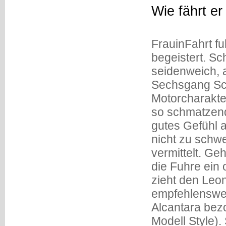
Wie fährt er
FrauinFahrt fu
begeistert. S
seidenweich, a
Sechsgang Sch
Motorcharakter
so schmatzend 
gutes Gefühl a
nicht zu schwe
vermittelt. G
die Fuhre ein
zieht den Leon
empfehlenswer
Alcantara bez
Modell Style).