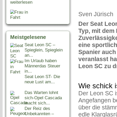
weiterlesen
Sven Jürisch
Der Seat Leon 
Typ, mit dem
Meistgelesene
Zuverlässigke
eine sportlic
Seat Leon SC –
Spieglein, Spieglein
Spanier auch 
an...
veranlasst ha
Im Urlaub haben
Leon SC zu d
Männerdas Steuer
in...
Seat Leon ST- Die
neue Lust am...
Wie schick i
Der Leon SC ist
Das Warten lohnt
sich-Opel Cascada
Angefangen be
macht sich...
über die stäm
Der Reiz des
edle Klarglas
Unbekannten –