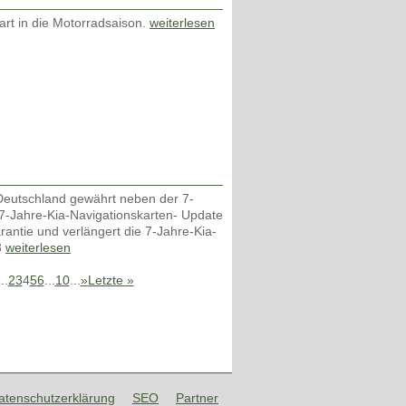
art in die Motorradsaison.
weiterlesen
eutschland gewährt neben der 7-
 7-Jahre-Kia-Navigationskarten- Update
arantie und verlängert die 7-Jahre-Kia-
3
weiterlesen
...
2
3
4
5
6
...
10
...
»
Letzte »
atenschutzerklärung
SEO
Partner