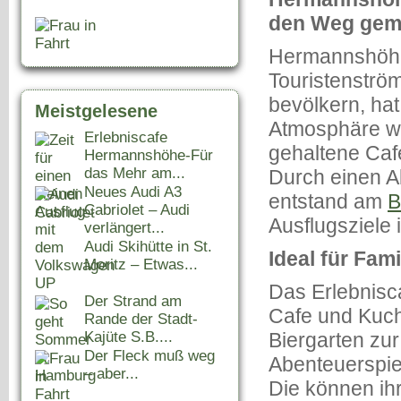
den Weg gem
Hermannshöhe,
Touristenströ
bevölkern, hat
Meistgelesene
Atmosphäre wie
Erlebniscafe
gehaltene Caf
Hermannshöhe-Für
das Mehr am...
Durch einen A
Neues Audi A3
entstand am
B
Cabriolet – Audi
Ausflugsziele 
verlängert...
Audi Skihütte in St.
Ideal für Fami
Moritz – Etwas...
Das Erlebnisc
Der Strand am
Cafe und Kuch
Rande der Stadt-
Kajüte S.B....
Biergarten zur
Der Fleck muß weg
Abenteuerspiel
– aber...
Die können ih