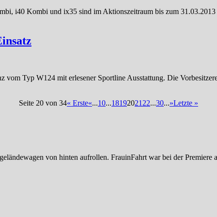
mbi, i40 Kombi und ix35 sind im Aktionszeitraum bis zum 31.03.2013 b
insatz
 vom Typ W124 mit erlesener Sportline Ausstattung. Die Vorbesitzere
Seite 20 von 34
« Erste
«
...
10
...
18
19
20
21
22
...
30
...
»
Letzte »
eländewagen von hinten aufrollen. FrauinFahrt war bei der Premiere