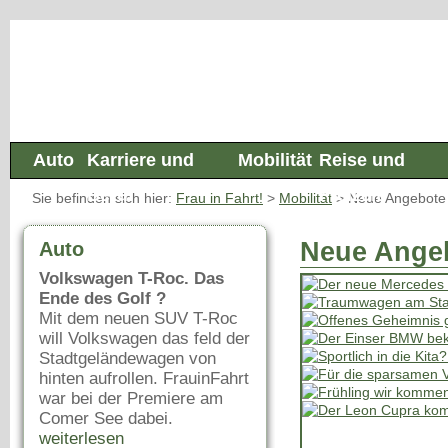
Auto
Karriere und
Mobilität
Reise und
Beruf
Freizeit
Sie befinden sich hier:
Frau in Fahrt!
>
Mobilität
>
Neue Angebote
Neue Ange
Auto
Volkswagen T-Roc. Das
Ende des Golf ?
Mit dem neuen SUV T-Roc
will Volkswagen das feld der
Stadtgeländewagen von
hinten aufrollen. FrauinFahrt
war bei der Premiere am
Comer See dabei.
weiterlesen