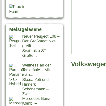
Meistgelesene
Neuer Peugeot 108 –
Der Großstadtlöwe
greift...
Seat Ibiza ST-
Große...
Volkswagen
Wellness an der
Tanksäule – Mit
dem...
Skoda Yeti und
Hinnerk
Schönemann –
Zwei...
Mercedes-Benz
Kombi –